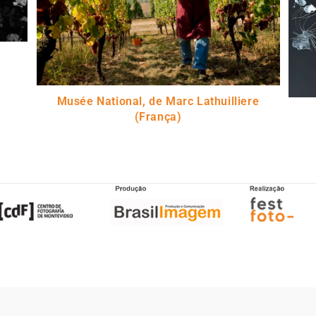
Musée National, de Marc Lathuilliere
(França)