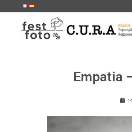
conteúdo
Empatia –
1